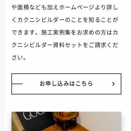
や面積なども加えホームページより詳し
くカクニシビルダーのことを知ることが
できます。施工実例集をお求めの方はカ
クニシビルダー資料セットをご請求くだ
さい。
お
申
し
込
み
は
こ
ち
ら