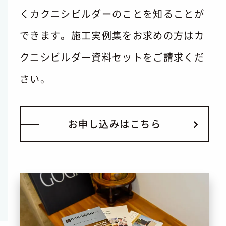
くカクニシビルダーのことを知ることが
できます。施工実例集をお求めの方はカ
クニシビルダー資料セットをご請求くだ
さい。
お
申
し
込
み
は
こ
ち
ら