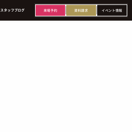
来
場
予
約
資
料
請
求
イ
ベ
ン
ト
情
報
ス
タ
ッ
フ
ブ
ロ
グ