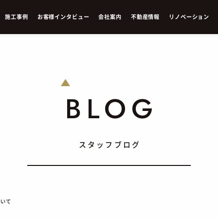
施
工
事
例
お
客
様
イ
ン
タ
ビ
ュ
ー
会
社
案
内
不
動
産
情
報
リ
ノ
ベ
ー
シ
ョ
ン
BLOG
スタッフブログ
ついて