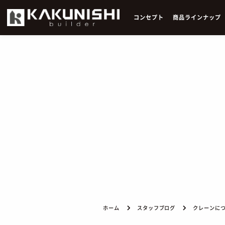
コ
ン
セ
プ
ト
商
品
ラ
イ
ン
ナ
ッ
プ
ホーム
スタッフブログ
クレーンに