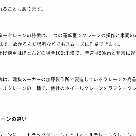
れることもあります。
タークレーンの特徴は、1つの運転室でクレーンの操作と車両の
動式で、ぬかるんだ場所などでもスムーズに作業できます。
げ荷重はほとんどの場合100t未満で、時速は50kmと非常に
称は、建機メーカーの加藤製作所で製造しているクレーンの商
ールクレーンの一種で、他社のホイールクレーンをラフターク
レーンの違い
レーンに、「
トラッククレーン」
と「
オールテレーンクレーン