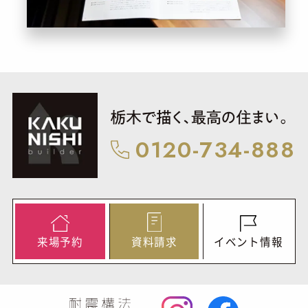
0120-734-888
来
場
予
約
資
料
請
求
イ
ベ
ン
ト
情
報