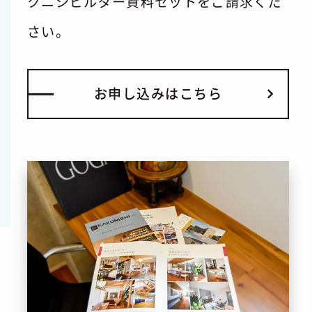
クニシビルダー資料セットをご請求くだ
さい。
お
申
し
込
み
は
こ
ち
ら