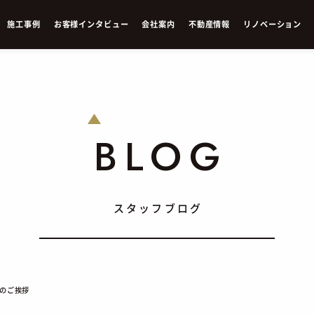
施
工
事
例
お
客
様
イ
ン
タ
ビ
ュ
ー
会
社
案
内
不
動
産
情
報
リ
ノ
ベ
ー
シ
ョ
ン
BLOG
スタッフブログ
末のご挨拶