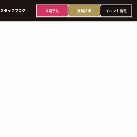
来
場
予
約
資
料
請
求
イ
ベ
ン
ト
情
報
ス
タ
ッ
フ
ブ
ロ
グ