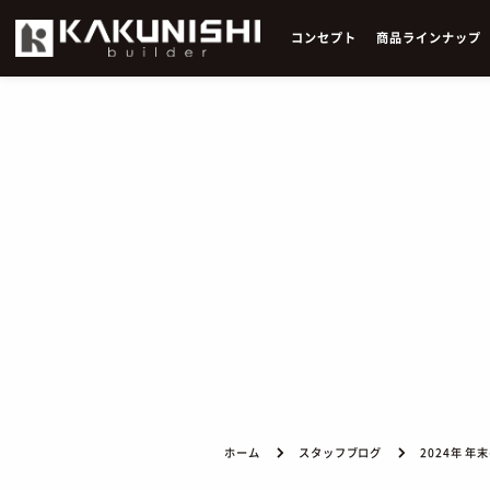
コ
ン
セ
プ
ト
商
品
ラ
イ
ン
ナ
ッ
プ
ホーム
スタッフブログ
2024年 年