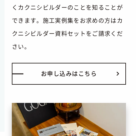
くカクニシビルダーのことを知ることが
できます。施工実例集をお求めの方はカ
クニシビルダー資料セットをご請求くだ
さい。
お
申
し
込
み
は
こ
ち
ら