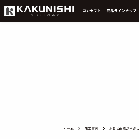
コ
ン
セ
プ
ト
商
品
ラ
イ
ン
ナ
ッ
プ
ホーム
施工事例
木目と曲線がやさ