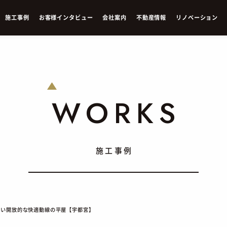
施
工
事
例
お
客
様
イ
ン
タ
ビ
ュ
ー
会
社
案
内
不
動
産
情
報
リ
ノ
ベ
ー
シ
ョ
ン
WORKS
施工事例
しい開放的な快適動線の平屋【宇都宮】