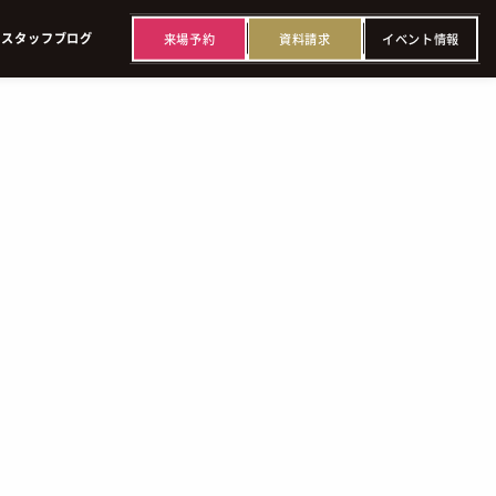
来
場
予
約
資
料
請
求
イ
ベ
ン
ト
情
報
ス
タ
ッ
フ
ブ
ロ
グ