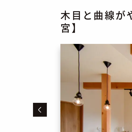
木目と曲線が
宮】