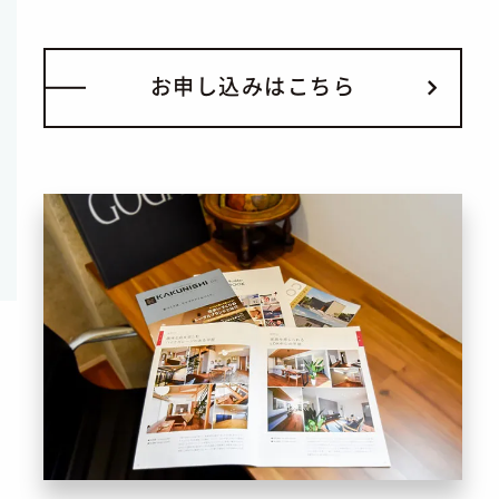
お
申
し
込
み
は
こ
ち
ら