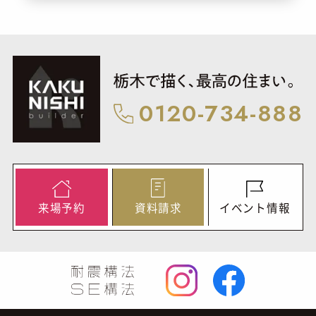
0120-734-888
来
場
予
約
資
料
請
求
イ
ベ
ン
ト
情
報