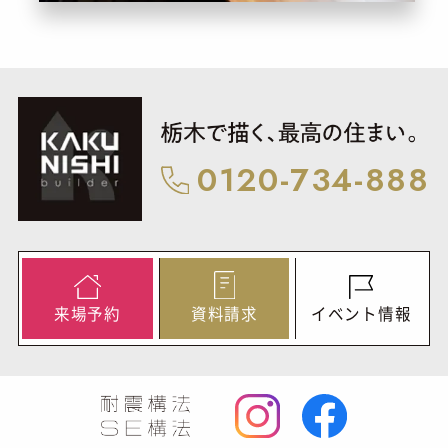
0120-734-888
来
場
予
約
資
料
請
求
イ
ベ
ン
ト
情
報