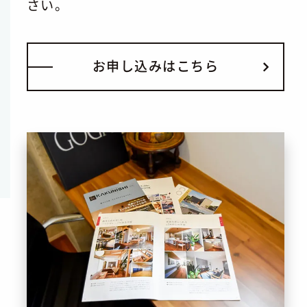
さい。
お
申
し
込
み
は
こ
ち
ら