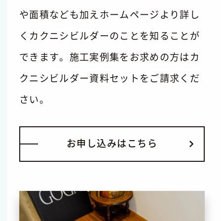
や面積なども加えホームページより詳し
くカクニシビルダーのことを知ることが
できます。施工実例集をお求めの方はカ
クニシビルダー資料セットをご請求くだ
さい。
お
申
し
込
み
は
こ
ち
ら