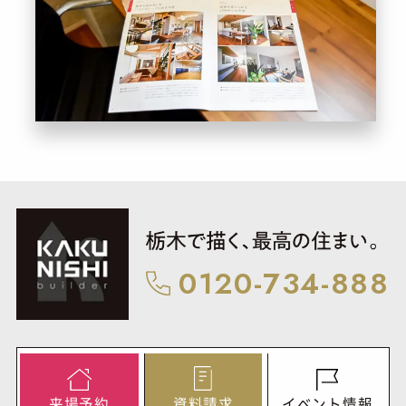
0120-734-888
来
場
予
約
資
料
請
求
イ
ベ
ン
ト
情
報