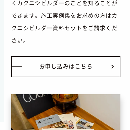
くカクニシビルダーのことを知ることが
できます。施工実例集をお求めの方はカ
クニシビルダー資料セットをご請求くだ
さい。
お
申
し
込
み
は
こ
ち
ら