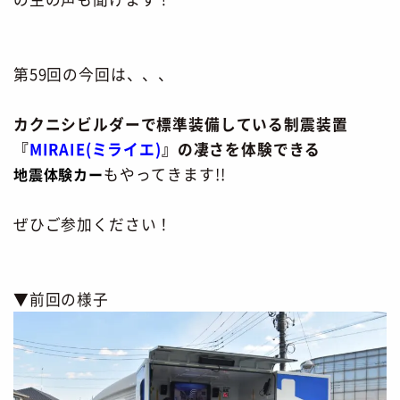
第59回の今回は、、、
カクニシビルダーで標準装備している制震装置
『
MIRAIE(ミライエ)
』の凄さを
体験できる
地震体験カー
もやってきます!!
ぜひご参加ください！
▼前回の様子